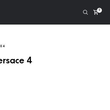
0
ersace 4