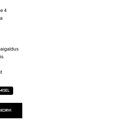
e 4
a
aigaldus
is
t
MISEL
 KORVI