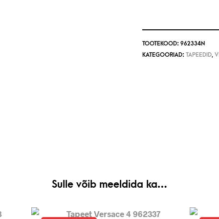
TOOTEKOOD:
962334N
KATEGOORIAD:
TAPEEDID
,
V
Sulle võib meeldida ka…