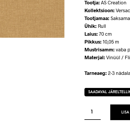
Tootja:
AS Creation
Kollektsioon:
Versac
Tootjamaa:
Saksama
Ühik:
Rull
Laius:
70 cm
Pikkus:
10,05 m
Mustrisamm:
vaba p
Materjal:
Vinüül / Fli
Tarneaeg:
2-3 nädala
SAADAVAL JÄRELTELLI
LISA