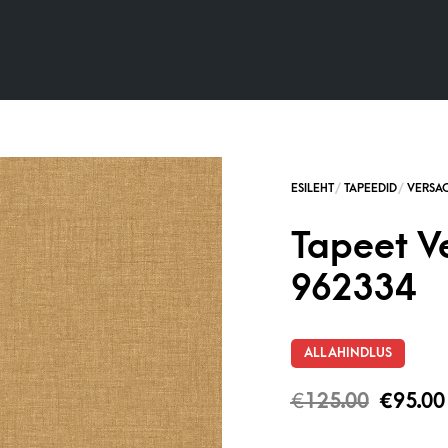
Tapeet V
962334
ALLAHINDLUS
€
125.00
€
95.00