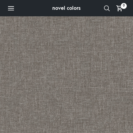
0
novel colors