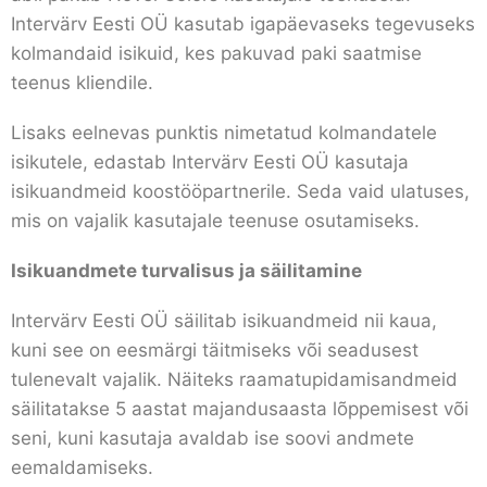
Intervärv Eesti OÜ kasutab igapäevaseks tegevuseks
kolmandaid isikuid, kes pakuvad paki saatmise
teenus kliendile.
Lisaks eelnevas punktis nimetatud kolmandatele
isikutele, edastab Intervärv Eesti OÜ kasutaja
isikuandmeid koostööpartnerile. Seda vaid ulatuses,
mis on vajalik kasutajale teenuse osutamiseks.
Isikuandmete turvalisus ja säilitamine
Intervärv Eesti OÜ säilitab isikuandmeid nii kaua,
kuni see on eesmärgi täitmiseks või seadusest
tulenevalt vajalik. Näiteks raamatupidamisandmeid
säilitatakse 5 aastat majandusaasta lõppemisest või
seni, kuni kasutaja avaldab ise soovi andmete
eemaldamiseks.