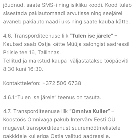
jõudnud, saate SMS-i ning isikliku koodi. Kood tuleb
sisestada pakiautomaadi arvutisse ning seejärel
avaneb pakiautomaadi uks ning saate kauba kätte.
4.6. Transporditeenuse liik
“Tulen ise järele”
–
Kaubad saab Ostja kätte Müüja salongist aadressil
Priisle tee 16, Tallinnas.
Tellitud ja makstud kaupa väljastatakse tööpäeviti
8:30 kuni 16:30.
Kontakttelefon: +372 506 6738
4.6.1.”Tulen ise järele” teenus on tasuta.
4.7. Transporditeenuse liik
“Omniva Kuller”
–
Koostöös Omnivaga pakub Intervärv Eesti OÜ
mugavat transporditeenust suuremõõtmelistele
pakkidele kulleriga Ostja valitud aadressile.