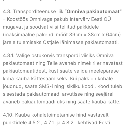
4.8. Transporditeenuse liik
“Omniva pakiautomaat”
– Koostöös Omnivaga pakub Intervärv Eesti OÜ
mugavat ja soodsat viisi tellitud pakkidele
(maksimaalne pakendi mõõt 39cm x 38cm x 64cm)
järele tulemiseks Ostjale lähimasse pakiautomaati.
4.8.1. Valige ostukorvis transpordi viisiks Omniva
pakiautomaat ning Teile avaneb nimekiri erinevatest
pakiautomaatidest, kust saate valida meelepärase
koha kauba kättesaamiseks. Kui pakk on kohale
jõudnud, saate SMS-i ning isikliku koodi. Kood tuleb
sisestada pakiautomaadi arvutisse ning seejärel
avaneb pakiautomaadi uks ning saate kauba kätte.
4.10. Kauba kohaletoimetamise hind vastavalt
punktidele 4.5.2., 4.7.1. ja 4.8.2. kehtivad Eesti