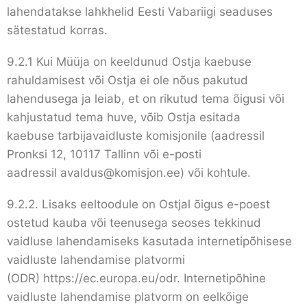
lahendatakse lahkhelid Eesti Vabariigi seaduses
sätestatud korras.
9.2.1 Kui Müüja on keeldunud Ostja kaebuse
rahuldamisest või Ostja ei ole nõus pakutud
lahendusega ja leiab, et on rikutud tema õigusi või
kahjustatud tema huve, võib Ostja esitada
kaebuse
tarbijavaidluste komisjonile
(aadressil
Pronksi 12, 10117 Tallinn või e-posti
aadressil
avaldus@komisjon.ee
) või kohtule.
9.2.2. Lisaks eeltoodule on Ostjal õigus e-poest
ostetud kauba või teenusega seoses tekkinud
vaidluse lahendamiseks kasutada internetipõhisese
vaidluste lahendamise platvormi
(ODR)
https://ec.europa.eu/odr
. Internetipõhine
vaidluste lahendamise platvorm on eelkõige