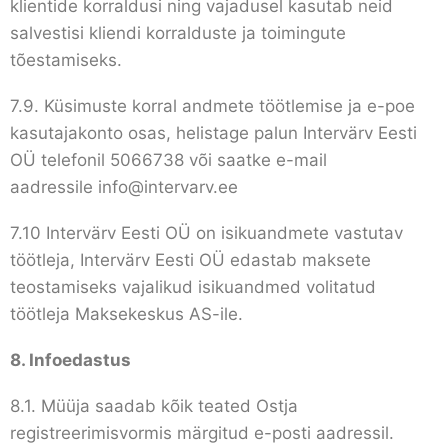
klientide korraldusi ning vajadusel kasutab neid
salvestisi kliendi korralduste ja toimingute
tõestamiseks.
7.9. Küsimuste korral andmete töötlemise ja e-poe
kasutajakonto osas, helistage palun Intervärv Eesti
OÜ telefonil 5066738 või saatke e-mail
aadressile
info@intervarv.ee
7.10 Intervärv Eesti OÜ on isikuandmete vastutav
töötleja, Intervärv Eesti OÜ edastab maksete
teostamiseks vajalikud isikuandmed volitatud
töötleja Maksekeskus AS-ile.
8.
Infoedastus
8.1. Müüja saadab kõik teated Ostja
registreerimisvormis märgitud e-posti aadressil.