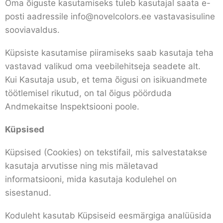
Oma õiguste kasutamiseks tuleb kasutajal saata e-
posti aadressile info@novelcolors.ee vastavasisuline
sooviavaldus.
Küpsiste kasutamise piiramiseks saab kasutaja teha
vastavad valikud oma veebilehitseja seadete alt.
Kui Kasutaja usub, et tema õigusi on isikuandmete
töötlemisel rikutud, on tal õigus pöörduda
Andmekaitse Inspektsiooni poole.
Küpsised
Küpsised (Cookies) on tekstifail, mis salvestatakse
kasutaja arvutisse ning mis mäletavad
informatsiooni, mida kasutaja kodulehel on
sisestanud.
Koduleht kasutab Küpsiseid eesmärgiga analüüsida