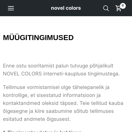
0
novel colors
MÜÜGITINGIMUSED
Enne ostu sooritamist palun tutvuge põhjalikult
NOVEL COLORS interneti-kaupluse tingimustega.
Tellimuse vormistamisel olge tähelepanelik ja
kontrollige, et sisestatud informatsioon ja
kontaktandmed oleksid täpsed. Teie tellitud kauba
õigeaegne ja kiire saabumine sõltub tellimuses
esitatud andmete õigsusest.