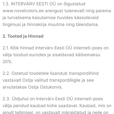
1.3. INTERVÄRV EESTI OÜ on õigustatud
www.novelcolors.ee arengust tulenevalt ning parema
ja turvalisema kasutamise huvides käesolevaid
tingimusi ja hinnakirja muutma ning täiendama.
2. Tooted ja Hinnad
2.1. Kõik hinnad Intervärv Eesti OÜ interneti-poes on
välja toodud eurodes ja sisaldavad käibemaksu
20%.
2.2. Ostetud toodetele lisandub transpordihind
vastavalt Ostja valitud transpordiliigile ja see
arvutatakse Ostja Ostukorvis.
2.3. Üldjuhul on Intervärv Eesti OÜ interneti-poes
välja pandud kaubad kohe saadaval. Kaubad, mis on
ainult tellimisel, on vastavalt märgistatud ja neile on