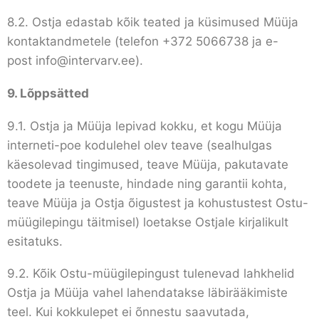
8.2. Ostja edastab kõik teated ja küsimused Müüja
kontaktandmetele (telefon +372 5066738 ja e-
post
info@intervarv.ee
).
9.
Lõppsätted
9.1. Ostja ja Müüja lepivad kokku, et kogu Müüja
interneti-poe kodulehel olev teave (sealhulgas
käesolevad tingimused, teave Müüja, pakutavate
toodete ja teenuste, hindade ning garantii kohta,
teave Müüja ja Ostja õigustest ja kohustustest Ostu-
müügilepingu täitmisel) loetakse Ostjale kirjalikult
esitatuks.
9.2. Kõik Ostu-müügilepingust tulenevad lahkhelid
Ostja ja Müüja vahel lahendatakse läbirääkimiste
teel. Kui kokkulepet ei õnnestu saavutada,