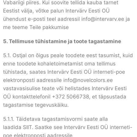
Vabariigi piires. Kui soovite tellida kauba tarnet
Eestist välja, võtke palun Intervärv Eesti OÜ
ühendust e-posti teel aadressil info@intervarv.ee ja
me teeme Teile pakkumise
5.
Tellimuse tühistamine ja toote tagastamine
5.1. Ostjal on õigus peale toodete eest tasumist, kuid
enne toodete kohaletoimetamist oma tellimus
tühistada, saates Intervärv Eesti OÜ interneti-poe
elektronposti aadressile
info@novelcolors.ee
vastavasisulise teate või helistades Intervärv Eesti
OÜ kontakttelefonil +372 5066738, et täpsustada
tagastamise tegevuskäiku.
5.1.1. Täidetava tagastamisvormi saate alla
laadida
SIIT
. Saatke see Intervärv Eesti OÜ interneti-
poe elektronposti aadressile