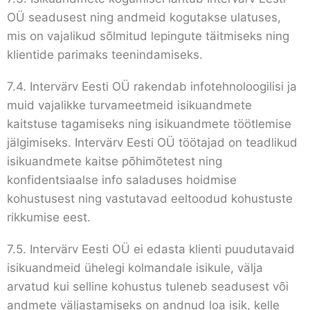
OÜ seadusest ning andmeid kogutakse ulatuses,
mis on vajalikud sõlmitud lepingute täitmiseks ning
klientide parimaks teenindamiseks.
7.4. Intervärv Eesti OÜ rakendab infotehnoloogilisi ja
muid vajalikke turvameetmeid isikuandmete
kaitstuse tagamiseks ning isikuandmete töötlemise
jälgimiseks. Intervärv Eesti OÜ töötajad on teadlikud
isikuandmete kaitse põhimõtetest ning
konfidentsiaalse info saladuses hoidmise
kohustusest ning vastutavad eeltoodud kohustuste
rikkumise eest.
7.5. Intervärv Eesti OÜ ei edasta klienti puudutavaid
isikuandmeid ühelegi kolmandale isikule, välja
arvatud kui selline kohustus tuleneb seadusest või
andmete väljastamiseks on andnud loa isik, kelle