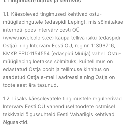
1. Tingimuste ulatus ja kehtivus
1.1. Käesolevad tingimused kehtivad ostu-
müügilepingutele (edaspidi Leping), mis sõlmitakse
interneti-poes Intervärv Eesti OÜ
(www.novelcolors.ee) kaupa telliva isiku (edaspidi
Ostja) ning Intervärv Eesti OÜ, reg nr. 11396716,
KMKR EE101154554 (edaspidi Müüja) vahel. Ostu-
müügileping loetakse sõlmituks, kui tellimus on
edastatud Ostja poolt ja tellimuse kinnitus on
saadetud Ostja e-meili aadressile ning Ostja on
toote eest ära tasunud.
1.2. Lisaks käesolevatele tingimustele reguleerivad
Intervärv Eesti OÜ vahendusel toodete ostmisel
tekkivaid õigussuhteid Eesti Vabariigis kehtivad
õigusaktid.