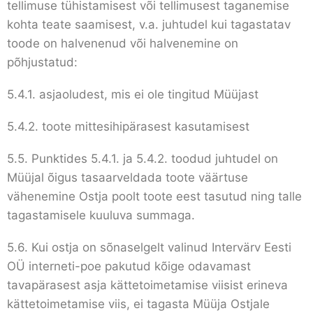
tellimuse tühistamisest või tellimusest taganemise
kohta teate saamisest, v.a. juhtudel kui tagastatav
toode on halvenenud või halvenemine on
põhjustatud:
5.4.1. asjaoludest, mis ei ole tingitud Müüjast
5.4.2. toote mittesihipärasest kasutamisest
5.5. Punktides 5.4.1. ja 5.4.2. toodud juhtudel on
Müüjal õigus tasaarveldada toote väärtuse
vähenemine Ostja poolt toote eest tasutud ning talle
tagastamisele kuuluva summaga.
5.6. Kui ostja on sõnaselgelt valinud Intervärv Eesti
OÜ interneti-poe pakutud kõige odavamast
tavapärasest asja kättetoimetamise viisist erineva
kättetoimetamise viis, ei tagasta Müüja Ostjale