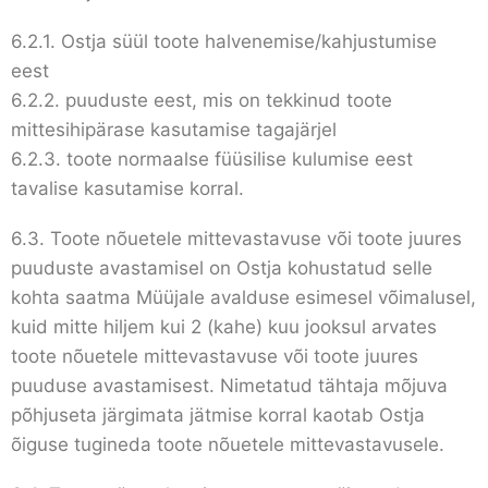
6.2.1. Ostja süül toote halvenemise/kahjustumise
eest
6.2.2. puuduste eest, mis on tekkinud toote
mittesihipärase kasutamise tagajärjel
6.2.3. toote normaalse füüsilise kulumise eest
tavalise kasutamise korral.
6.3. Toote nõuetele mittevastavuse või toote juures
puuduste avastamisel on Ostja kohustatud selle
kohta saatma Müüjale avalduse esimesel võimalusel,
kuid mitte hiljem kui 2 (kahe) kuu jooksul arvates
toote nõuetele mittevastavuse või toote juures
puuduse avastamisest. Nimetatud tähtaja mõjuva
põhjuseta järgimata jätmise korral kaotab Ostja
õiguse tugineda toote nõuetele mittevastavusele.