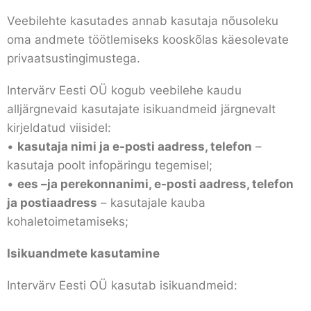
Veebilehte kasutades annab kasutaja nõusoleku
oma andmete töötlemiseks kooskõlas käesolevate
privaatsustingimustega.
Intervärv Eesti OÜ kogub veebilehe kaudu
alljärgnevaid kasutajate isikuandmeid järgnevalt
kirjeldatud viisidel:
•
kasutaja nimi ja e-posti aadress, telefon
–
kasutaja poolt infopäringu tegemisel;
•
ees –ja perekonnanimi, e-posti aadress, telefon
ja postiaadress
– kasutajale kauba
kohaletoimetamiseks;
Isikuandmete kasutamine
Intervärv Eesti OÜ kasutab isikuandmeid: