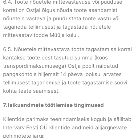
6.4. Toote nõuetele mittevastavuse või puuduse
korral on Ostjal õigus nõuda toote asendamist
nõuetele vastava ja puudusteta toote vastu või
taganeda tellimusest ja tagastada nõuetele
mittevastav toode Müüja kulul.
6.5. Nõuetele mittevastava toote tagastamise korral
kantakse toote eest tasutud summa (koos
transpordimaksumusega) Ostja poolt näidatud
pangakontole hiljemalt 14 päeva jooksul arvates
tellimusest taganemise ja toote tagastamise soovi
kohta teate saamisest.
7.
Isikuandmete töötlemise tingimused
Klientide parimaks teenindamiseks kogub ja säilitab
Intervärv Eesti OÜ klientide andmeid alljärgnevate
põhimõtete järgi: