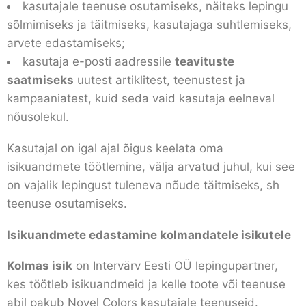
kasutajale teenuse osutamiseks, näiteks lepingu
sõlmimiseks ja täitmiseks, kasutajaga suhtlemiseks,
arvete edastamiseks;
kasutaja e-posti aadressile
teavituste
saatmiseks
uutest artiklitest, teenustest ja
kampaaniatest, kuid seda vaid kasutaja eelneval
nõusolekul.
Kasutajal on igal ajal õigus keelata oma
isikuandmete töötlemine, välja arvatud juhul, kui see
on vajalik lepingust tuleneva nõude täitmiseks, sh
teenuse osutamiseks.
Isikuandmete edastamine kolmandatele isikutele
Kolmas isik
on Intervärv Eesti OÜ lepingupartner,
kes töötleb isikuandmeid ja kelle toote või teenuse
abil pakub Novel Colors kasutajale teenuseid.