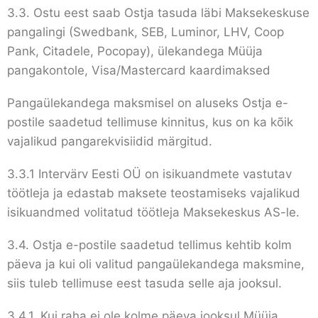
3.3. Ostu eest saab Ostja tasuda läbi Maksekeskuse
pangalingi (Swedbank, SEB, Luminor, LHV, Coop
Pank, Citadele, Pocopay), ülekandega Müüja
pangakontole, Visa/Mastercard kaardimaksed
Pangaülekandega maksmisel on aluseks Ostja e-
postile saadetud tellimuse kinnitus, kus on ka kõik
vajalikud pangarekvisiidid märgitud.
3.3.1 Intervärv Eesti OÜ on isikuandmete vastutav
töötleja ja edastab maksete teostamiseks vajalikud
isikuandmed volitatud töötleja Maksekeskus AS-le.
3.4. Ostja e-postile saadetud tellimus kehtib kolm
päeva ja kui oli valitud pangaülekandega maksmine,
siis tuleb tellimuse eest tasuda selle aja jooksul.
3.4.1. Kui raha ei ole kolme päeva jooksul Müüja