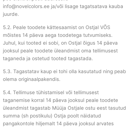
info@novelcolors.ee
ja/või lisage tagatsatava kauba
juurde.
5.2. Peale toodete kättesaamist on Ostjal VÕS
mõistes 14 päeva aega toodetega tutvumiseks.
Juhul, kui tooted ei sobi, on Ostjal õigus 14 päeva
jooksul peale toodete üleandmist oma tellimusest
taganeda ja ostetud tooted tagastada.
5.3. Tagastatav kaup ei tohi olla kasutatud ning peab
olema originaalpakendis.
5.4. Tellimuse tühistamisel või tellimusest
taganemise korral 14 päeva jooksul peale toodete
üleandmist tagastab Müüja Ostjale ostu eest tasutud
summa (sh postikulu) Ostja poolt näidatud
pangakontole hiljemalt 14 päeva jooksul arvates