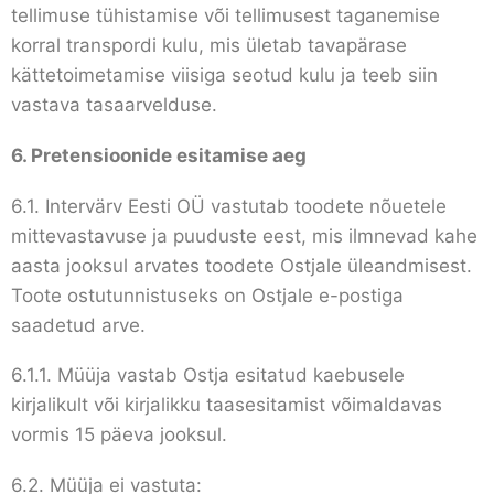
tellimuse tühistamise või tellimusest taganemise
korral transpordi kulu, mis ületab tavapärase
kättetoimetamise viisiga seotud kulu ja teeb siin
vastava tasaarvelduse.
6.
Pretensioonide esitamise aeg
6.1. Intervärv Eesti OÜ vastutab toodete nõuetele
mittevastavuse ja puuduste eest, mis ilmnevad kahe
aasta jooksul arvates toodete Ostjale üleandmisest.
Toote ostutunnistuseks on Ostjale e-postiga
saadetud arve.
6.1.1. Müüja vastab Ostja esitatud kaebusele
kirjalikult või kirjalikku taasesitamist võimaldavas
vormis 15 päeva jooksul.
6.2. Müüja ei vastuta: