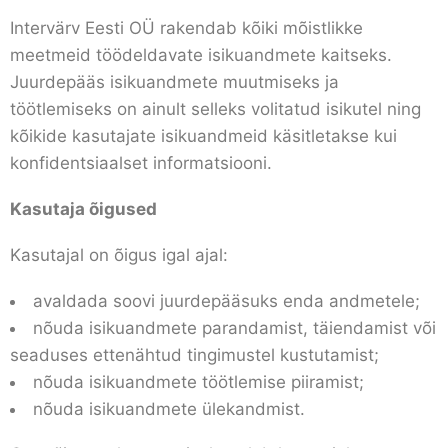
Intervärv Eesti OÜ rakendab kõiki mõistlikke
meetmeid töödeldavate isikuandmete kaitseks.
Juurdepääs isikuandmete muutmiseks ja
töötlemiseks on ainult selleks volitatud isikutel ning
kõikide kasutajate isikuandmeid käsitletakse kui
konfidentsiaalset informatsiooni.
Kasutaja õigused
Kasutajal on õigus igal ajal:
avaldada soovi juurdepääsuks enda andmetele;
nõuda isikuandmete parandamist, täiendamist või
seaduses ettenähtud tingimustel kustutamist;
nõuda isikuandmete töötlemise piiramist;
nõuda isikuandmete ülekandmist.