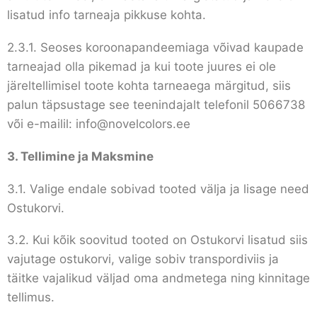
lisatud info tarneaja pikkuse kohta.
2.3.1. Seoses koroonapandeemiaga võivad kaupade
tarneajad olla pikemad ja kui toote juures ei ole
järeltellimisel toote kohta tarneaega märgitud, siis
palun täpsustage see teenindajalt telefonil 5066738
või e-mailil: info@novelcolors.ee
3.
Tellimine ja Maksmine
3.1. Valige endale sobivad tooted välja ja lisage need
Ostukorvi.
3.2. Kui kõik soovitud tooted on Ostukorvi lisatud siis
vajutage ostukorvi, valige sobiv transpordiviis ja
täitke vajalikud väljad oma andmetega ning kinnitage
tellimus.