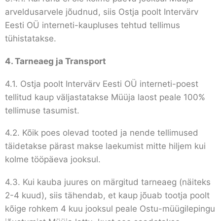
arveldusarvele jõudnud, siis Ostja poolt Intervärv
Eesti OÜ interneti-kaupluses tehtud tellimus
tühistatakse.
4.
Tarneaeg ja Transport
4.1. Ostja poolt Intervärv Eesti OÜ interneti-poest
tellitud kaup väljastatakse Müüja laost peale 100%
tellimuse tasumist.
4.2. Kõik poes olevad tooted ja nende tellimused
täidetakse pärast makse laekumist mitte hiljem kui
kolme tööpäeva jooksul.
4.3. Kui kauba juures on märgitud tarneaeg (näiteks
2-4 kuud), siis tähendab, et kaup jõuab tootja poolt
kõige rohkem 4 kuu jooksul peale Ostu-müügilepingu