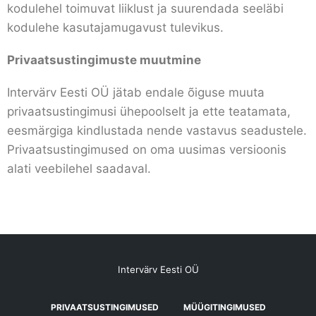
kodulehel toimuvat liiklust ja suurendada seeläbi
kodulehe kasutajamugavust tulevikus.
Privaatsustingimuste muutmine
Intervärv Eesti OÜ jätab endale õiguse muuta
privaatsustingimusi ühepoolselt ja ette teatamata,
eesmärgiga kindlustada nende vastavus seadustele.
Privaatsustingimused on oma uusimas versioonis
alati veebilehel saadaval.
Intervärv Eesti OÜ
PRIVAATSUSTINGIMUSED
MÜÜGITINGIMUSED