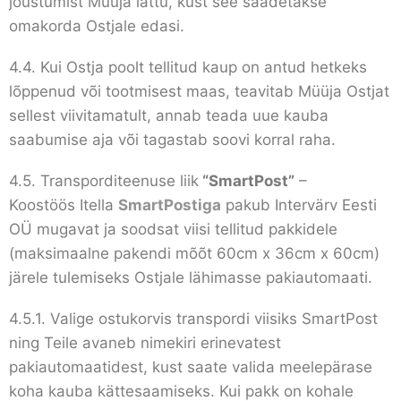
jõustumist Müüja lattu, kust see saadetakse
omakorda Ostjale edasi.
4.4. Kui Ostja poolt tellitud kaup on antud hetkeks
lõppenud või tootmisest maas, teavitab Müüja Ostjat
sellest viivitamatult, annab teada uue kauba
saabumise aja või tagastab soovi korral raha.
4.5. Transporditeenuse liik
“SmartPost”
–
Koostöös Itella
SmartPostiga
pakub Intervärv Eesti
OÜ mugavat ja soodsat viisi tellitud pakkidele
(maksimaalne pakendi mõõt 60cm x 36cm x 60cm)
järele tulemiseks Ostjale lähimasse pakiautomaati.
4.5.1. Valige ostukorvis transpordi viisiks SmartPost
ning Teile avaneb nimekiri erinevatest
pakiautomaatidest, kust saate valida meelepärase
koha kauba kättesaamiseks. Kui pakk on kohale