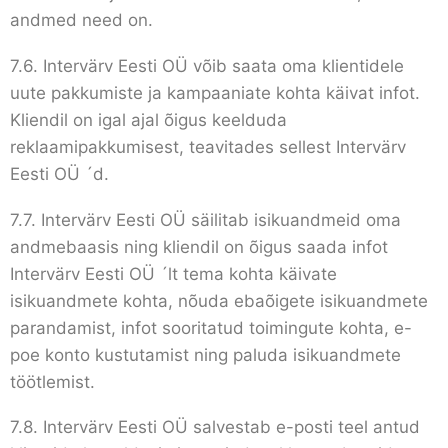
andmed need on.
7.6. Intervärv Eesti OÜ võib saata oma klientidele
uute pakkumiste ja kampaaniate kohta käivat infot.
Kliendil on igal ajal õigus keelduda
reklaamipakkumisest, teavitades sellest Intervärv
Eesti OÜ ´d.
7.7. Intervärv Eesti OÜ säilitab isikuandmeid oma
andmebaasis ning kliendil on õigus saada infot
Intervärv Eesti OÜ ´lt tema kohta käivate
isikuandmete kohta, nõuda ebaõigete isikuandmete
parandamist, infot sooritatud toimingute kohta, e-
poe konto kustutamist ning paluda isikuandmete
töötlemist.
7.8. Intervärv Eesti OÜ salvestab e-posti teel antud