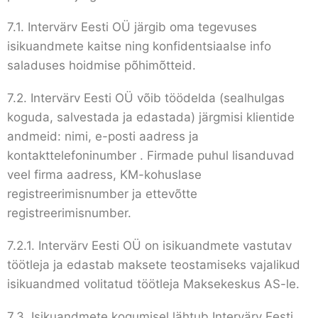
7.1. Intervärv Eesti OÜ järgib oma tegevuses
isikuandmete kaitse ning konfidentsiaalse info
saladuses hoidmise põhimõtteid.
7.2. Intervärv Eesti OÜ võib töödelda (sealhulgas
koguda, salvestada ja edastada) järgmisi klientide
andmeid: nimi, e-posti aadress ja
kontakttelefoninumber . Firmade puhul lisanduvad
veel firma aadress, KM-kohuslase
registreerimisnumber ja ettevõtte
registreerimisnumber.
7.2.1. Intervärv Eesti OÜ on isikuandmete vastutav
töötleja ja edastab maksete teostamiseks vajalikud
isikuandmed volitatud töötleja Maksekeskus AS-le.
7.3. Isikuandmete kogumisel lähtub Intervärv Eesti