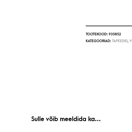
TOOTEKOOD:
935852
KATEGOORIAD:
TAPEEDID
,
V
Sulle võib meeldida ka…