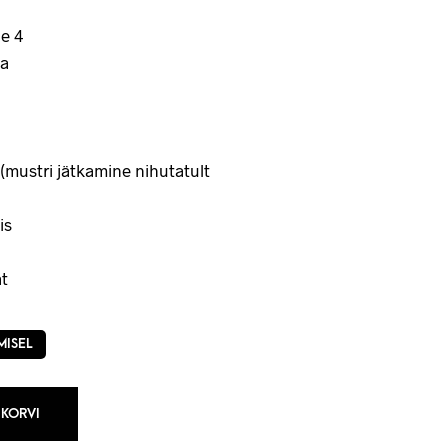
e 4
a
(mustri jätkamine nihutatult
is
t
MISEL
 KORVI