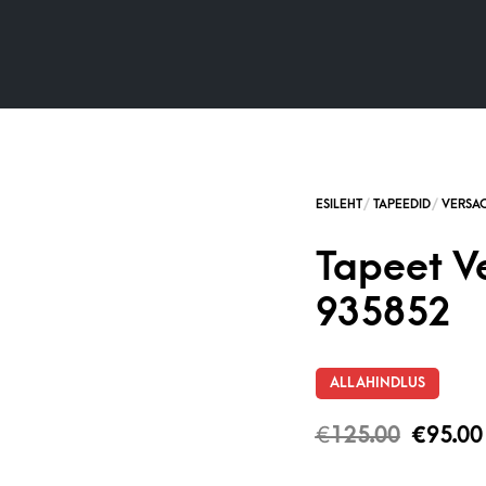
Tapeet V
935852
ALLAHINDLUS
€
125.00
€
95.00