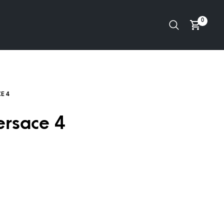
0
ersace 4