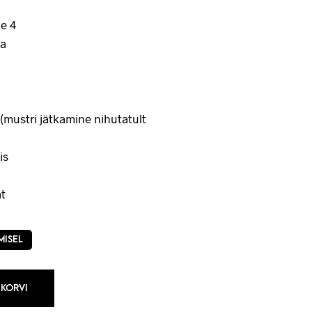
e 4
a
(mustri jätkamine nihutatult
is
t
MISEL
 KORVI