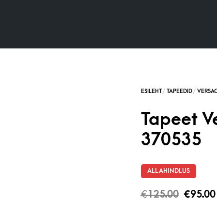
Tapeet V
370535
ALLAHINDLUS
€
125.00
€
95.00