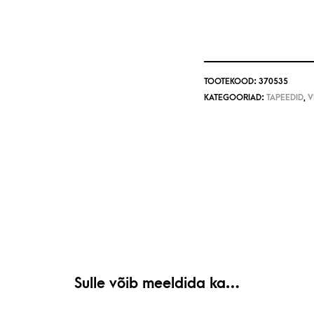
TOOTEKOOD:
370535
KATEGOORIAD:
TAPEEDID
,
V
Sulle võib meeldida ka…