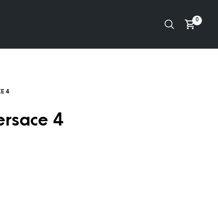
0
ersace 4