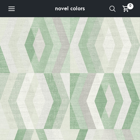
0
novel colors