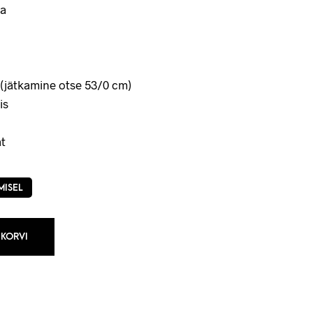
a
(jätkamine otse 53/0 cm)
is
t
MISEL
 KORVI