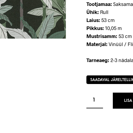
Tootjamaa:
Saksama
Ühik:
Rull
Laius:
53 cm
Pikkus:
10,05 m
Mustrisamm:
53 cm 
Materjal:
Vinüül / Fli
Tarneaeg:
2-3 nädala
SAADAVAL JÄRELTELLI
LISA