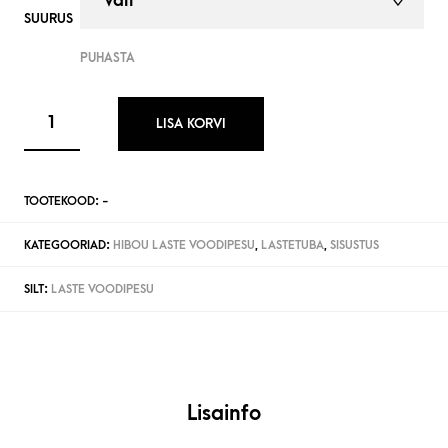
SUURUS
PUHASTA
LISA KORVI
TOOTEKOOD:
-
KATEGOORIAD:
HIBOU LASTE VOODIPESU
,
LASTETUBA
,
SISUSTUS
SILT:
LASTE VOODIPESU
Lisainfo