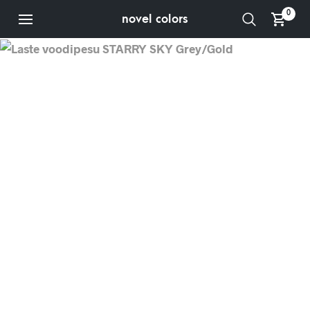
0
novel colors