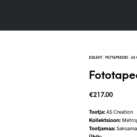
Fototape
€
217.00
Tootja:
AS Creation
Kollektsioon:
Metrop
Tootjamaa:
Saksama
Ühik:
–