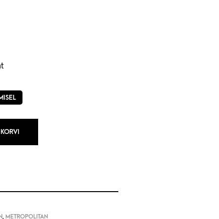
t
MISEL
 KORVI
N
,
METROPOLITAN