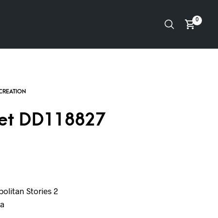
0
et DD118827
olitan Stories 2
a