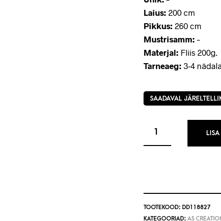
Laius:
200 cm
Pikkus:
260 cm
Mustrisamm:
–
Materjal:
Fliis 200g.
Tarneaeg:
3-4 nädala
SAADAVAL JÄRELTELLI
LISA
TOOTEKOOD:
DD118827
KATEGOORIAD:
AS CREATIO