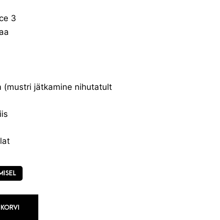
ce 3
aa
(mustri jätkamine nihutatult
iis
lat
MISEL
 KORVI