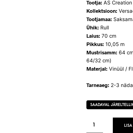
Tootja:
AS Creation
Kollektsioon:
Versa
Tootjamaa:
Saksam
Ühik:
Rull
Laius:
70 cm
Pikkus:
10,05 m
Mustrisamm:
64 cm 
64/32 cm)
Materjal:
Vinüül / Fl
Tarneaeg:
2-3 näda
SAADAVAL JÄRELTELLI
LISA