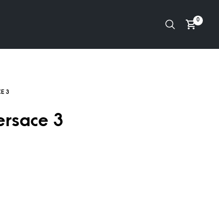
0
ersace 3