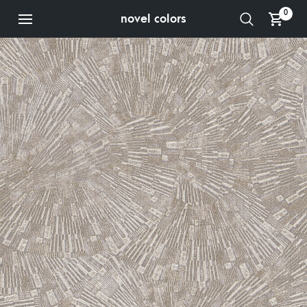
0
novel colors