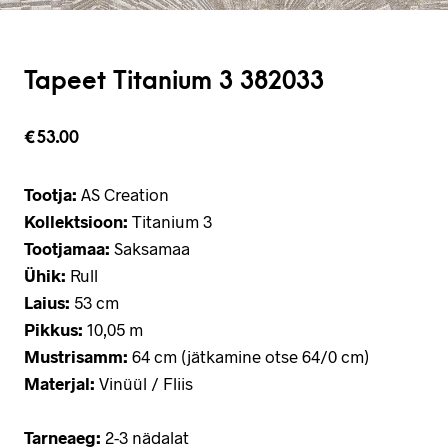
Tapeet Titanium 3 382033
€
53.00
Tootja:
AS Creation
Kollektsioon:
Titanium 3
Tootjamaa:
Saksamaa
Ühik:
Rull
Laius:
53 cm
Pikkus:
10,05 m
Mustrisamm:
64 cm (jätkamine otse 64/0 cm)
Materjal:
Vinüül / Fliis
Tarneaeg:
2-3 nädalat