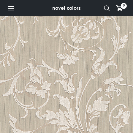
0
novel colors