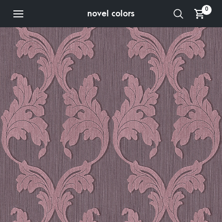
0
novel colors