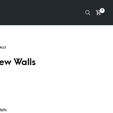
0
ew Walls
lls