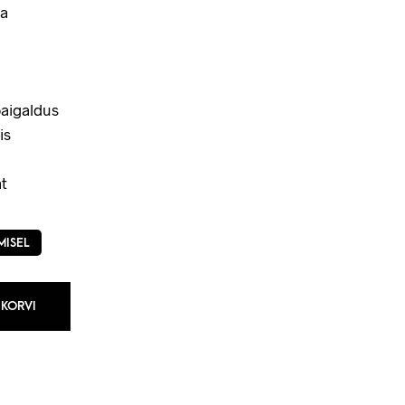
a
aigaldus
is
t
MISEL
 KORVI