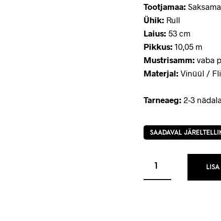
Tootjamaa:
Saksama
Ühik:
Rull
Laius:
53 cm
Pikkus:
10,05 m
Mustrisamm:
vaba p
Materjal:
Vinüül / Fli
Tarneaeg:
2-3 nädala
SAADAVAL JÄRELTELLI
LISA