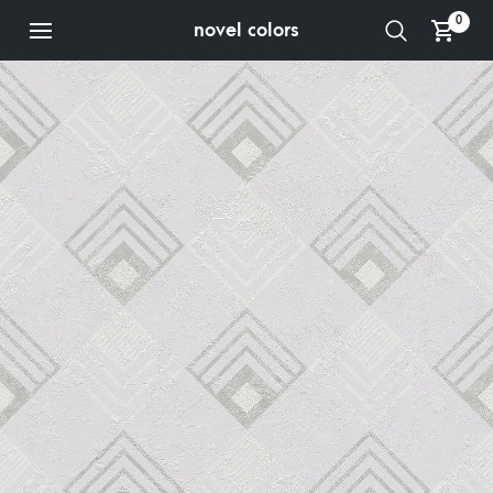
0
novel colors