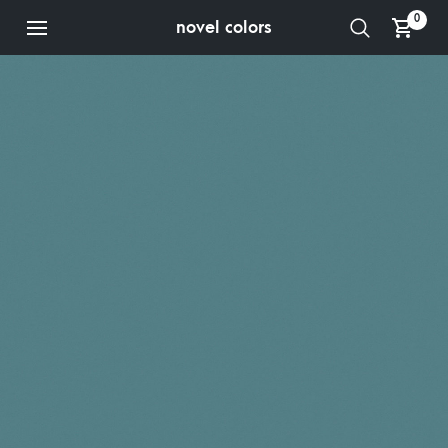
0
novel colors