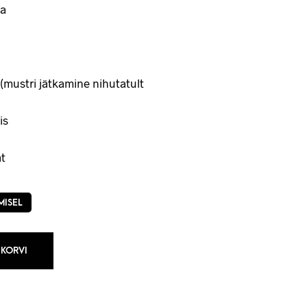
a
(mustri jätkamine nihutatult
is
t
MISEL
 KORVI