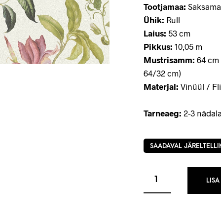
Tootjamaa:
Saksama
Ühik:
Rull
Laius:
53 cm
Pikkus:
10,05 m
Mustrisamm:
64 cm 
64/32 cm)
Materjal:
Vinüül / Fli
Tarneaeg:
2-3 nädala
SAADAVAL JÄRELTELLI
LISA