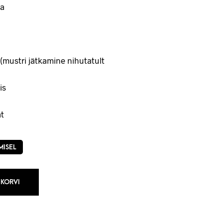
a
(mustri jätkamine nihutatult
is
t
MISEL
 KORVI