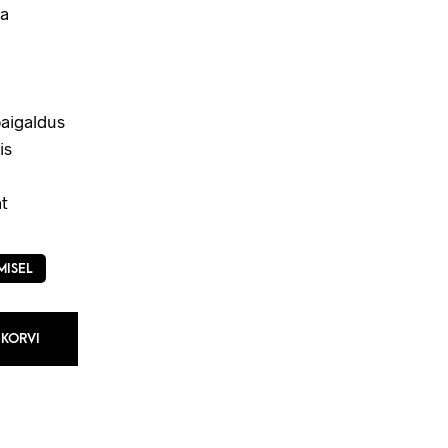
a
aigaldus
is
t
MISEL
 KORVI