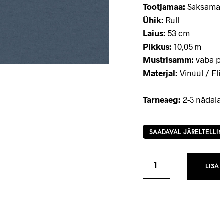
Tootjamaa:
Saksama
Ühik:
Rull
Laius:
53 cm
Pikkus:
10,05 m
Mustrisamm:
vaba p
Materjal:
Vinüül / Fli
Tarneaeg:
2-3 nädala
SAADAVAL JÄRELTELLI
LISA