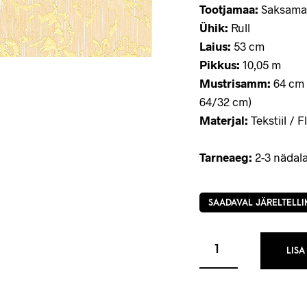
Tootjamaa:
Saksama
Ühik:
Rull
Laius:
53 cm
Pikkus:
10,05 m
Mustrisamm:
64 cm 
64/32 cm)
Materjal:
Tekstiil / Fl
Tarneaeg:
2-3 nädala
SAADAVAL JÄRELTELLI
LISA