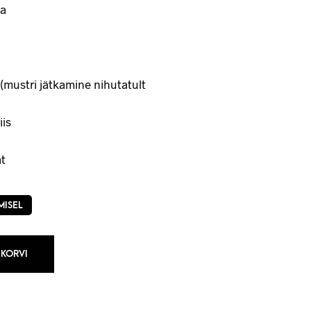
a
(mustri jätkamine nihutatult
iis
t
MISEL
 KORVI