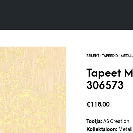
Tapeet Me
306573
€
118.00
Tootja:
AS Creation
Kollektsioon:
Metalli