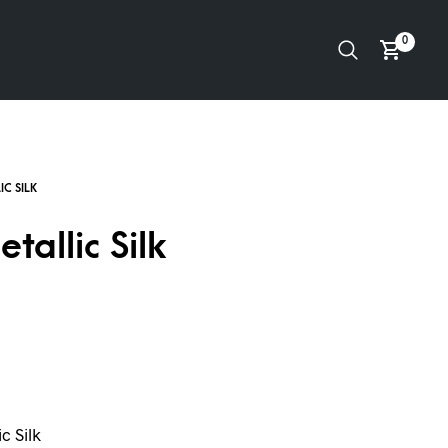
0
tallic Silk
c Silk