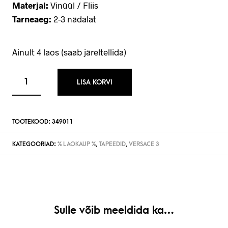
Materjal:
Vinüül / Fliis
Tarneaeg:
2-3 nädalat
Ainult 4 laos (saab järeltellida)
LISA KORVI
TOOTEKOOD:
349011
KATEGOORIAD:
% LAOKAUP %
,
TAPEEDID
,
VERSACE 3
Sulle võib meeldida ka…