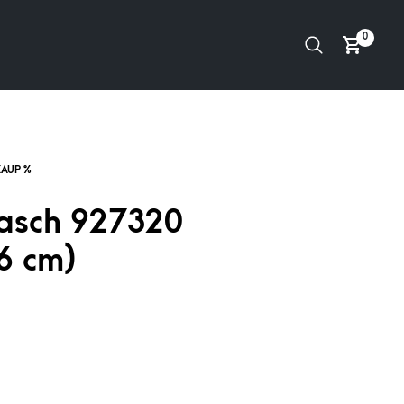
0
asch 927320
6 cm)