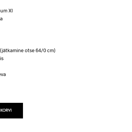
um XI
a
(jätkamine otse 64/0 cm)
is
eva
 KORVI