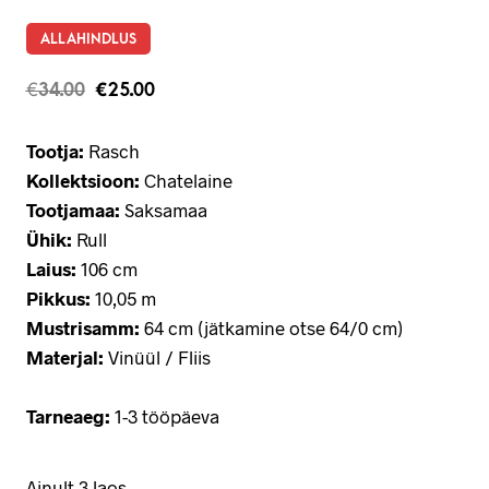
ALLAHINDLUS
€
34.00
€
25.00
Tootja:
Rasch
Kollektsioon:
Chatelaine
Tootjamaa:
Saksamaa
Ühik:
Rull
Laius:
106 cm
Pikkus:
10,05 m
Mustrisamm:
64 cm (jätkamine otse 64/0 cm)
Materjal:
Vinüül / Fliis
Tarneaeg:
1-3 tööpäeva
Ainult 3 laos