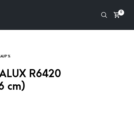
0
TALUX R6420
6 cm)