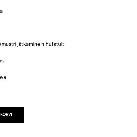
a
(mustri jätkamine nihutatult
is
eva
 KORVI