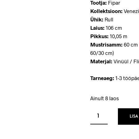
Tootja:
Fipar
Kollektsioon:
Venezi
Ühik:
Rull
Laius:
106 cm
Pikkus:
10,05 m
Mustrisamm:
60 cm 
60/30 cm)
Materjal:
Vinüül / Fli
Tarneaeg:
1-3 tööpä
Ainult 8 laos
LISA