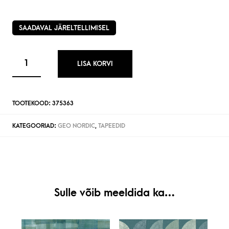
SAADAVAL JÄRELTELLIMISEL
LISA KORVI
TOOTEKOOD:
375363
KATEGOORIAD:
GEO NORDIC
,
TAPEEDID
Sulle võib meeldida ka…