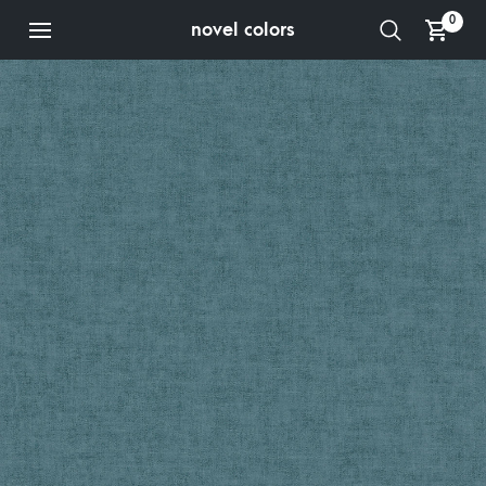
0
novel colors