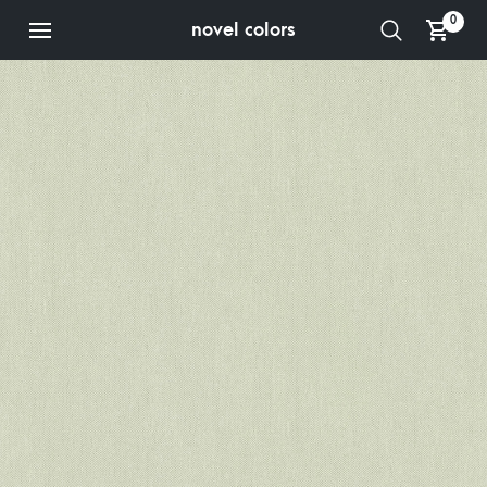
0
novel colors