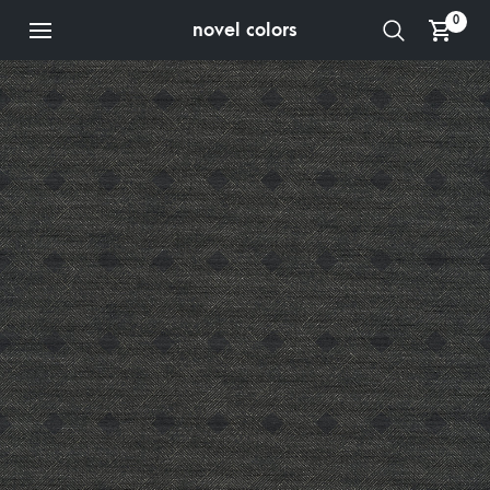
0
novel colors