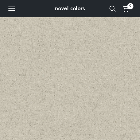
0
novel colors