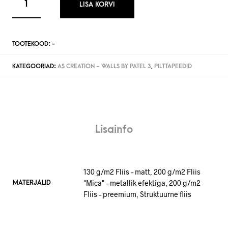
LISA KORVI
TOOTEKOOD:
-
KATEGOORIAD:
AS CREATION - WALLS BY PATEL 3
,
PILTTAPEEDID
Lisainfo
130 g/m2 Fliis – matt, 200 g/m2 Fliis
"Mica" – metallik efektiga, 200 g/m2
MATERJALID
Fliis – preemium, Struktuurne fliis