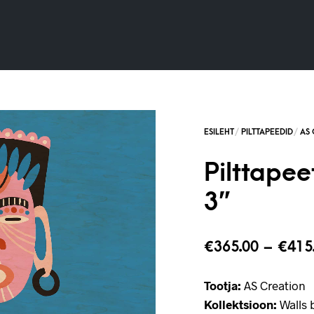
Pilttape
3”
€
365.00
–
€
415
Tootja:
AS Creation
Kollektsioon:
Walls b