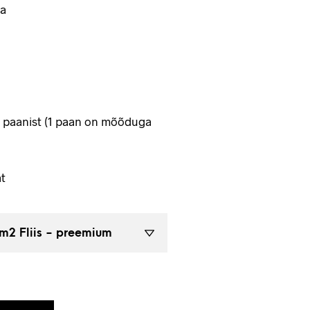
a
4 paanist (1 paan on mõõduga
t