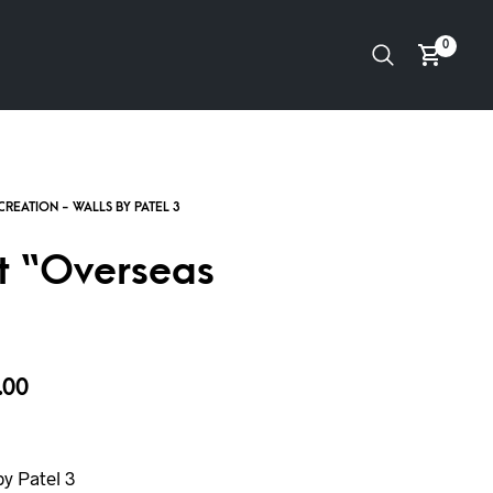
0
et “Overseas
.00
y Patel 3