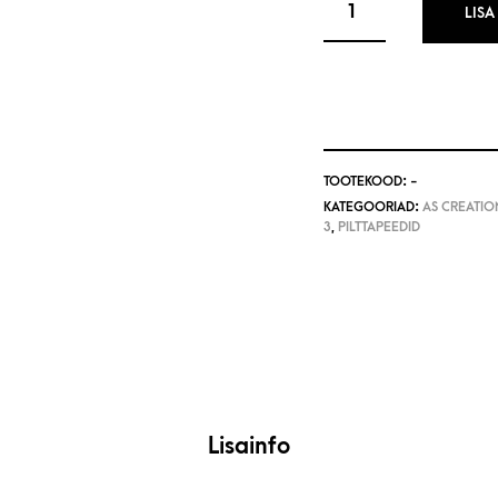
LISA
TOOTEKOOD:
-
KATEGOORIAD:
AS CREATION
3
,
PILTTAPEEDID
Lisainfo