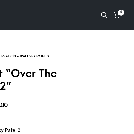
0
t “Over The
2”
.00
y Patel 3