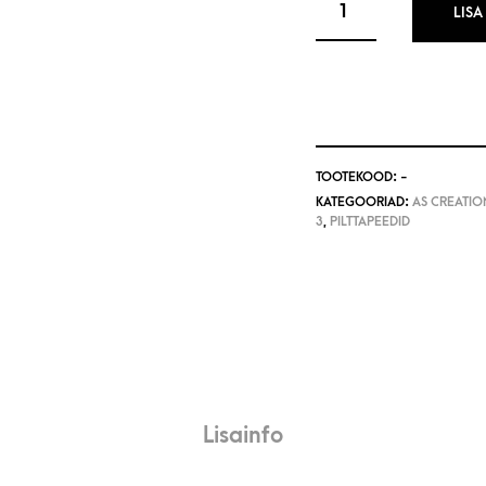
LISA
TOOTEKOOD:
-
KATEGOORIAD:
AS CREATION
3
,
PILTTAPEEDID
Lisainfo