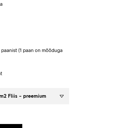
a
4 paanist (1 paan on mõõduga
t