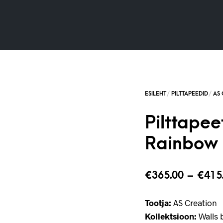
Pilttapee
Rainbow 
€
365.00
–
€
415
Tootja:
AS Creation
Kollektsioon:
Walls b