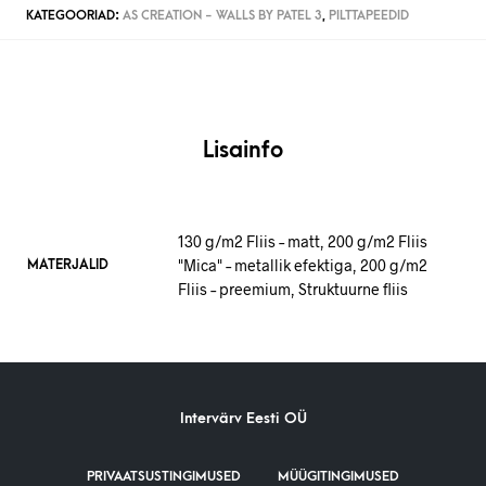
KATEGOORIAD:
AS CREATION - WALLS BY PATEL 3
,
PILTTAPEEDID
Lisainfo
130 g/m2 Fliis – matt, 200 g/m2 Fliis
"Mica" – metallik efektiga, 200 g/m2
MATERJALID
Fliis – preemium, Struktuurne fliis
Intervärv Eesti OÜ
PRIVAATSUSTINGIMUSED
MÜÜGITINGIMUSED