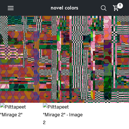
0
novel colors