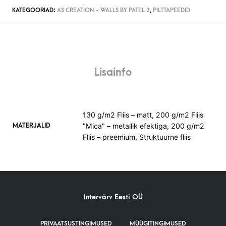
KATEGOORIAD:
AS CREATION - WALLS BY PATEL 3
,
PILTTAPEEDID
Lisainfo
130 g/m2 Fliis – matt, 200 g/m2 Fliis
"Mica" – metallik efektiga, 200 g/m2
MATERJALID
Fliis – preemium, Struktuurne fliis
Intervärv Eesti OÜ
PRIVAATSUSTINGIMUSED
MÜÜGITINGIMUSED