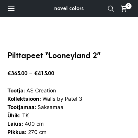
0
novel colors
Pilttapeet “Looneyland 2”
€
365.00
–
€
415.00
Tootja:
AS Creation
Kollektsioon:
Walls by Patel 3
Tootjamaa:
Saksamaa
Ühik:
TK
Laius:
400 cm
Pikkus:
270 cm