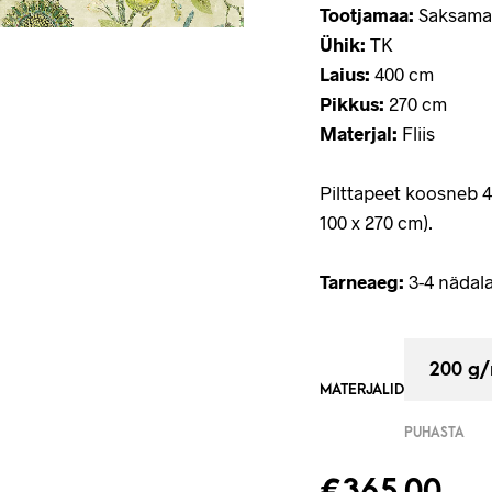
Tootjamaa:
Saksama
Ühik:
TK
Laius:
400 cm
Pikkus:
270 cm
Materjal:
Fliis
Pilttapeet koosneb 
100 x 270 cm).
Tarneaeg:
3-4 nädala
MATERJALID
PUHASTA
€
365.00