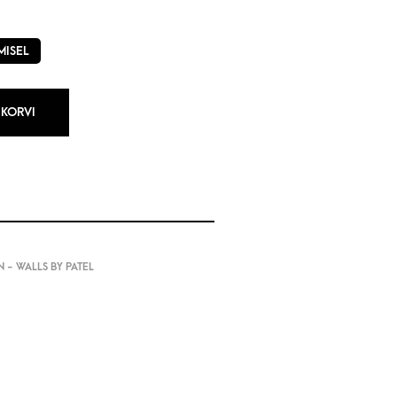
MISEL
 KORVI
 - WALLS BY PATEL