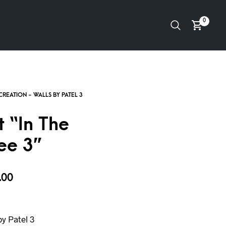
0
t “In The
ee 3”
.00
y Patel 3