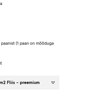
a
4 paanist (1 paan on mõõduga
t