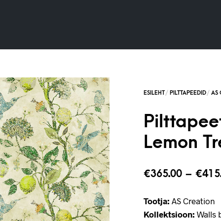
Pilttapee
Lemon Tr
€
365.00
–
€
415
Tootja:
AS Creation
Kollektsioon:
Walls b