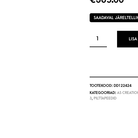
SAADAVAL JÄRELTELLI
LISA
TOOTEKOOD:
DD122424
KATEGOORIAD:
AS CREATION
3
,
PILTTAPEEDID