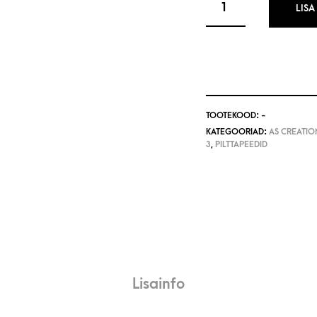
LISA
TOOTEKOOD:
-
KATEGOORIAD:
AS CREATION
3
,
PILTTAPEEDID
Lisainfo