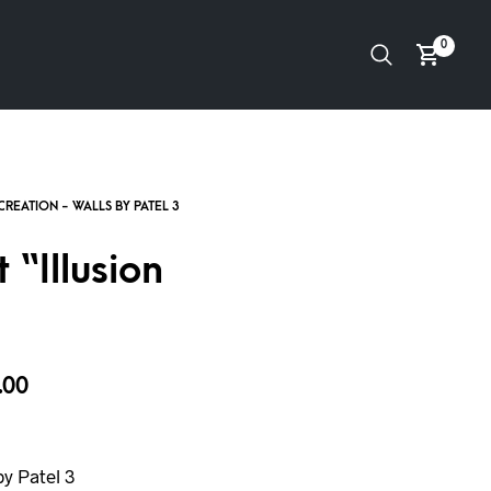
0
 “Illusion
.00
y Patel 3