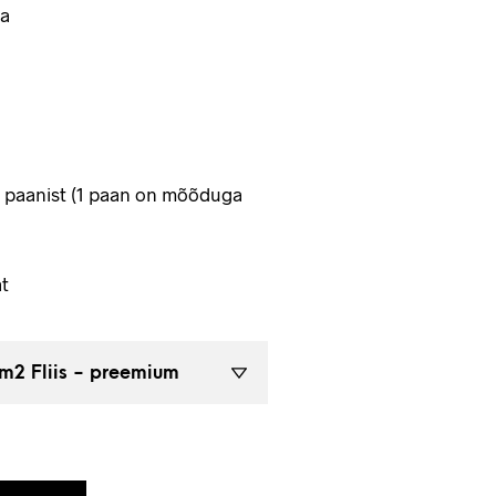
a
4 paanist (1 paan on mõõduga
t