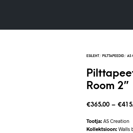
Pilttapeet
Room 2”
€
365.00
–
€
415
Tootja:
AS Creation
Kollektsioon:
Walls b