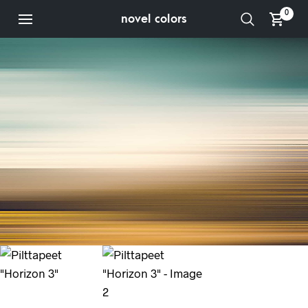
0
novel colors