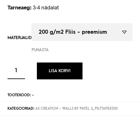
Tarneaeg:
3-4 nädalat
MATERJALID
PUHASTA
LISA KORVI
TOOTEKOOD:
-
KATEGOORIAD:
AS CREATION - WALLS BY PATEL 3
,
PILTTAPEEDID