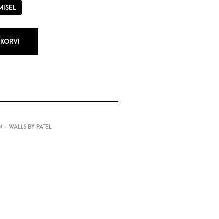
MISEL
 KORVI
 - WALLS BY PATEL