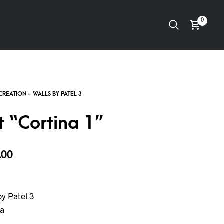
0
t “Cortina 1”
.00
y Patel 3
a