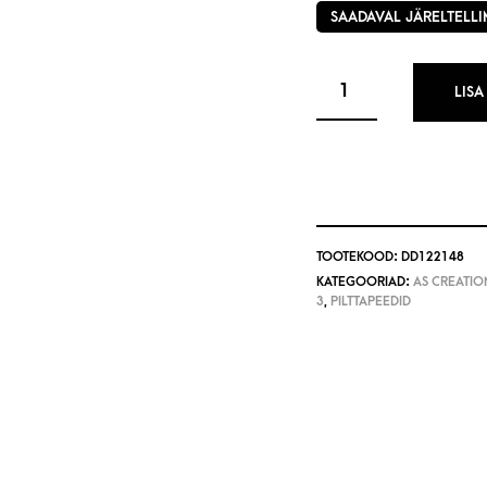
SAADAVAL JÄRELTELLI
LISA
TOOTEKOOD:
DD122148
KATEGOORIAD:
AS CREATION
3
,
PILTTAPEEDID