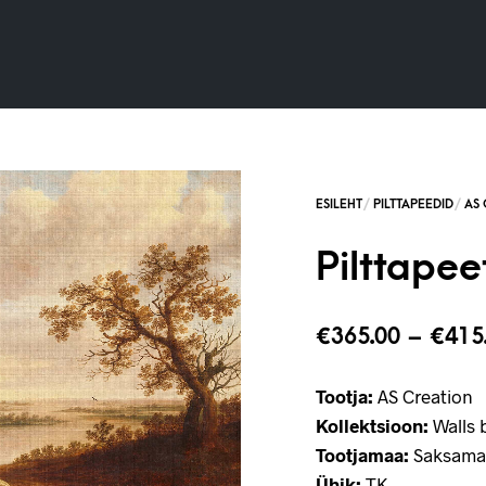
Pilttapee
€
365.00
–
€
415
Tootja:
AS Creation
Kollektsioon:
Walls b
Tootjamaa:
Saksama
Ühik:
TK