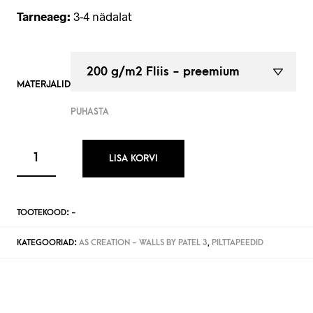
Tarneaeg:
3-4 nädalat
MATERJALID
PUHASTA
LISA KORVI
TOOTEKOOD:
-
KATEGOORIAD:
AS CREATION - WALLS BY PATEL 3
,
PILTTAPEEDID