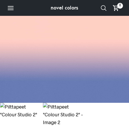
0
novel colors