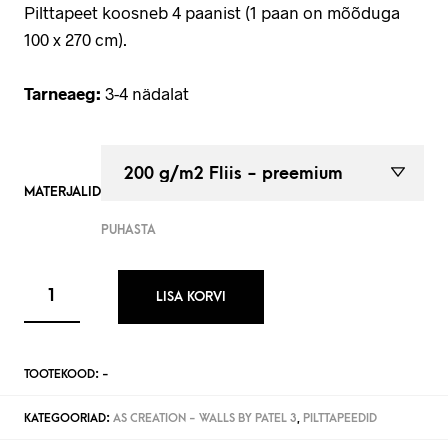
Pilttapeet koosneb 4 paanist (1 paan on mõõduga
100 x 270 cm).
Tarneaeg:
3-4 nädalat
MATERJALID
PUHASTA
LISA KORVI
TOOTEKOOD:
-
KATEGOORIAD:
AS CREATION - WALLS BY PATEL 3
,
PILTTAPEEDID