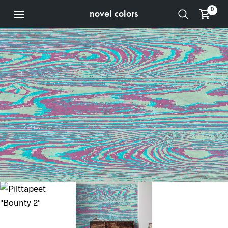
0
novel colors