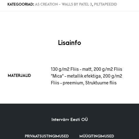
KATEGOORIAD:
AS CREATION - WALLS BY PATEL 3
,
PILTTAPEEDID
Lisainfo
130 g/m2 Fliis – matt, 200 g/m2 Fliis
"Mica" – metallik efektiga, 200 g/m2
MATERJALID
Fliis – preemium, Struktuurne fliis
Intervärv Eesti OÜ
PRIVAATSUSTINGIMUSED
MÜÜGITINGIMUSED