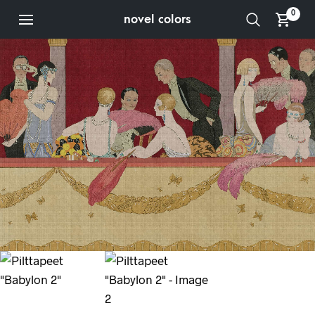
0
novel colors