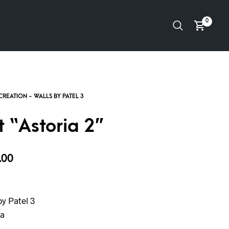
0
t “Astoria 2”
.00
y Patel 3
a