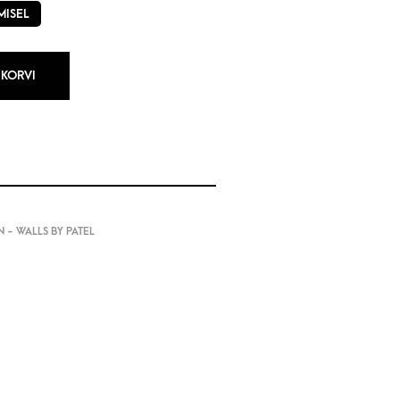
MISEL
 KORVI
 - WALLS BY PATEL