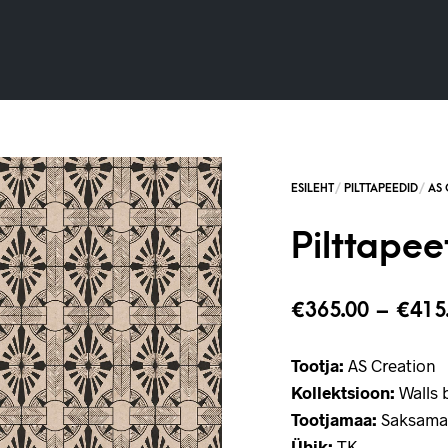
Pilttapee
€
365.00
–
€
415
Tootja:
AS Creation
Kollektsioon:
Walls b
Tootjamaa:
Saksama
Ühik:
TK