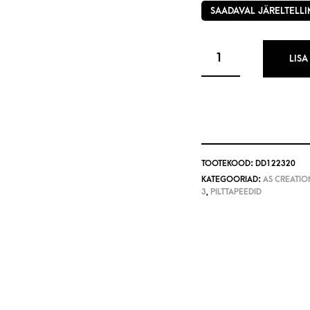
SAADAVAL JÄRELTELLI
LISA
TOOTEKOOD:
DD122320
KATEGOORIAD:
AS CREATION
3
,
PILTTAPEEDID