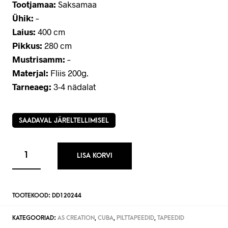
Tootjamaa:
Saksamaa
Ühik:
–
Laius:
400 cm
Pikkus:
280 cm
Mustrisamm:
–
Materjal:
Fliis 200g.
Tarneaeg:
3-4 nädalat
SAADAVAL JÄRELTELLIMISEL
LISA KORVI
TOOTEKOOD:
DD120244
KATEGOORIAD:
AS CREATION
,
CUBA
,
PILTTAPEEDID
,
TAPEEDID