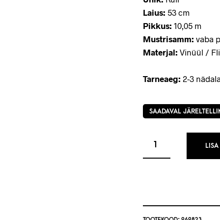
Laius:
53 cm
Pikkus:
10,05 m
Mustrisamm:
vaba p
Materjal:
Vinüül / Fli
Tarneaeg:
2-3 nädala
SAADAVAL JÄRELTELLI
LISA
TOOTEKOOD:
969823