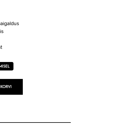
aigaldus
is
t
MISEL
 KORVI