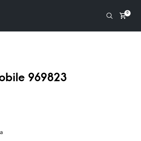
0
obile 969823
a