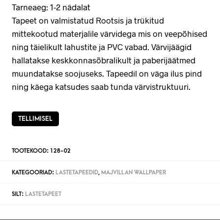
Tarneaeg: 1-2 nädalat
Tapeet on valmistatud Rootsis ja trükitud
mittekootud materjalile värvidega mis on veepõhised
ning täielikult lahustite ja PVC vabad. Värvijäägid
hallatakse keskkonnasõbralikult ja paberijäätmed
muundatakse soojuseks. Tapeedil on väga ilus pind
ning käega katsudes saab tunda värvistruktuuri.
TELLIMISEL
TOOTEKOOD:
128-02
KATEGOORIAD:
LASTETAPEEDID
,
MAJVILLAN WALLPAPER
SILT:
LASTETAPEET