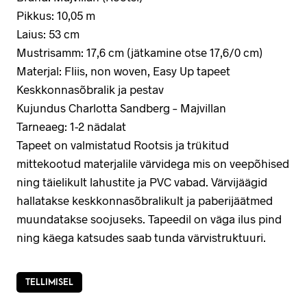
Pikkus: 10,05 m
Laius: 53 cm
Mustrisamm: 17,6 cm (jätkamine otse 17,6/0 cm)
Materjal: Fliis, non woven, Easy Up tapeet
Keskkonnasõbralik ja pestav
Kujundus Charlotta Sandberg – Majvillan
Tarneaeg: 1-2 nädalat
Tapeet on valmistatud Rootsis ja trükitud
mittekootud materjalile värvidega mis on veepõhised
ning täielikult lahustite ja PVC vabad. Värvijäägid
hallatakse keskkonnasõbralikult ja paberijäätmed
muundatakse soojuseks. Tapeedil on väga ilus pind
ning käega katsudes saab tunda värvistruktuuri.
TELLIMISEL