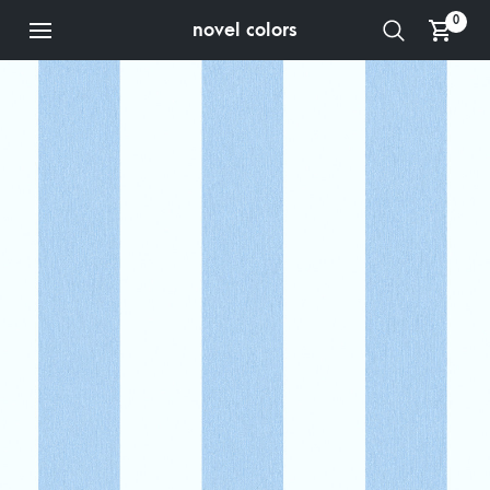
0
novel colors