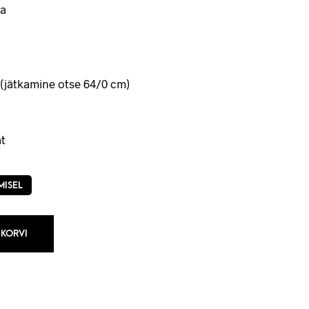
a
(jätkamine otse 64/0 cm)
t
MISEL
 KORVI