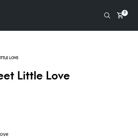
0
et Little Love
Love