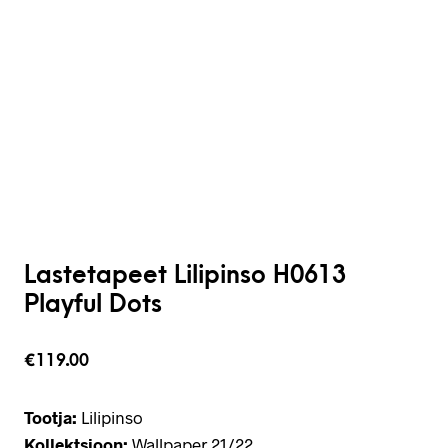
Lastetapeet Lilipinso H0613
Playful Dots
€
119.00
Tootja:
Lilipinso
Kollektsioon:
Wallpaper 21/22