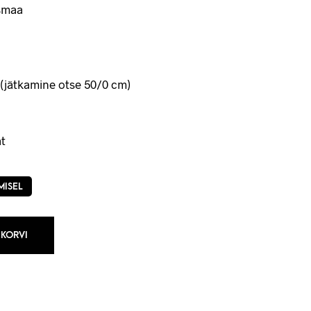
smaa
(jätkamine otse 50/0 cm)
t
MISEL
 KORVI