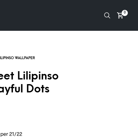
0
et Lilipinso
ayful Dots
per 21/22